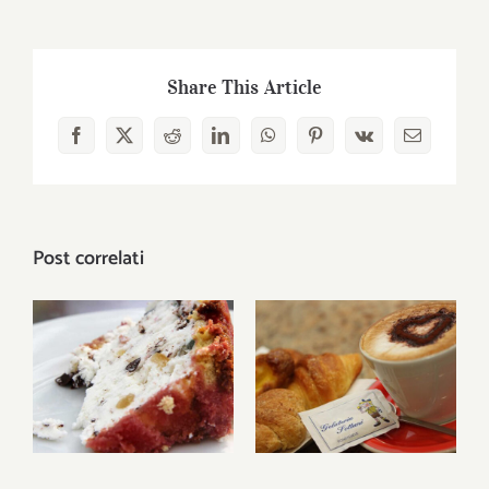
Share This Article
Facebook
Twitter
Reddit
LinkedIn
WhatsApp
Pinterest
Vk
Email
Post correlati
L’elmo di Caterina
Il nostro bar